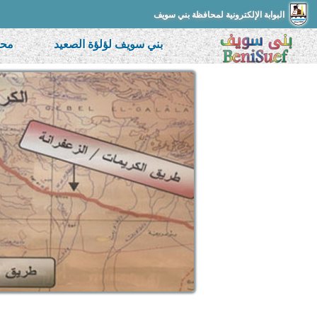
البوابة الإلكترونية لمحافظة بني سويف
بني سويف لؤلؤة الصعيد
محط