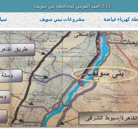
3/15 العيد القومي لمحافظة بني سويف
ة كهرباء غياضة
مشروعات ببني سويف
سيا