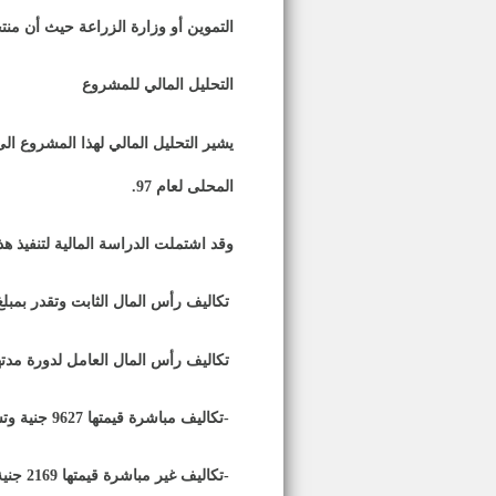
التموين أو وزارة الزراعة حيث أن منت
التحليل المالي للمشروع
يشير التحليل المالي لهذا المشروع ال
المحلى لعام 97
.
وقد اشتملت الدراسة المالية لتنفيذ هذ
تكاليف رأس المال الثابت وتقدر بمبلغ 72600 جنية شاملة قيمة الآلات والمعدات والتجهيزات المطل
تكاليف رأس المال العامل لدورة مدت
-
تكاليف مباشرة قيمتها 9627 جنية وتشمل الخامات والأجور
-
تكاليف غير مباشرة قيمتها 2169 جنية تتضمن (إيجار مباني - طاقة كهربائية - صيانة - مصاريف تسويق - إهلاكات - احتياطي طوارئ