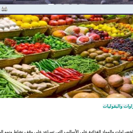
وات والبقوليات
ضراوات والمواد الغذائية على الأساليب التى تسـاعد على وقف نشاط ونمو البك