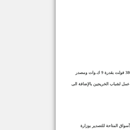
يحتاج المشروع مساحة في حدود 200 م2 مغطاة شاملة أماكن التصنيع والتخزين على أن يجهز الموقع بمصدر كهرباء 380 فولت بقدرة 9 ك.وات ومصدر
عمل لشباب الخريجين بالإضافة الى
سواق المتاحة للتصدير بوزارة