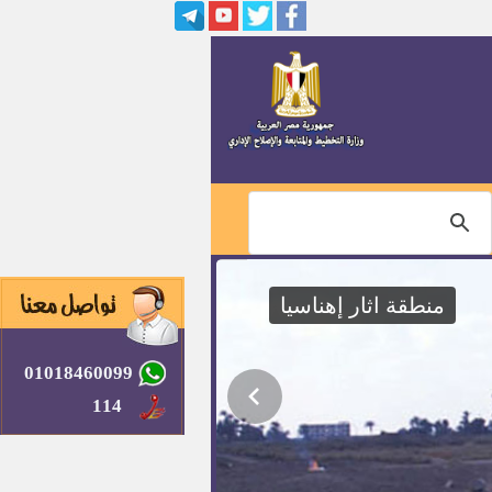
منطقة اثار إهناسيا
01018460099
114