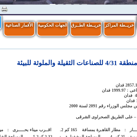
خريــطة المراكز
خريــطة الطــرق
الجهات الحكومية
الأقمار الصناعية