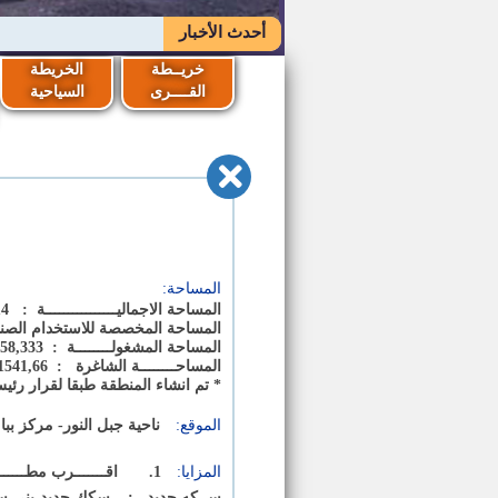
أحدث الأخبار
خريــطة
الخريطة
القــــرى
السياحية