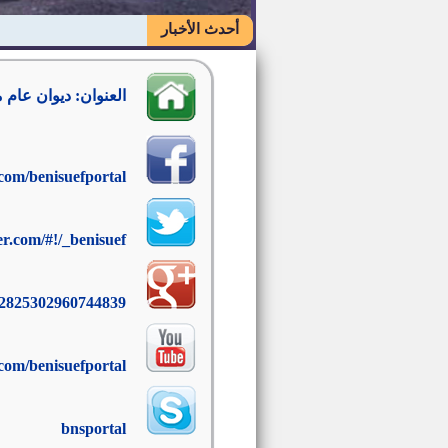
أحدث الأخبار
العنوان: ديوان عام
om/benisuefportal
ter.com/#!/_benisuef
722825302960744839
com/benisuefportal
bnsportal