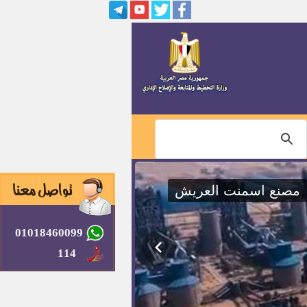
مصنع اسمنت العريش
01018460099
114